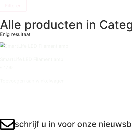
Filteren
Alle producten in Cate
Enig resultaat
SmartLife LED Filamentlamp
€
17,95
Toevoegen aan winkelwagen
schrijf u in voor onze nieuwsb