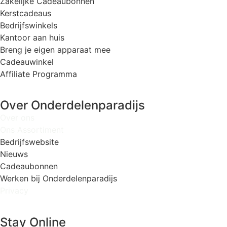
Zakelijke Cadeaubonnen
Kerstcadeaus
Bedrijfswinkels
Kantoor aan huis
Breng je eigen apparaat mee
Cadeauwinkel
Affiliate Programma
Over Onderdelenparadijs
Over ons
Ons Assortiment
Bedrijfswebsite
Nieuws
Cadeaubonnen
Werken bij Onderdelenparadijs
Privacy
Stay Online