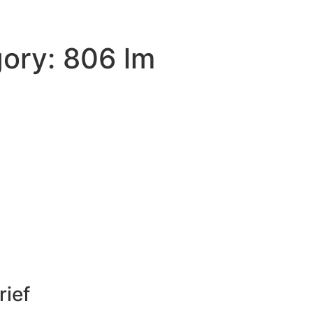
gory: 806 lm
rief