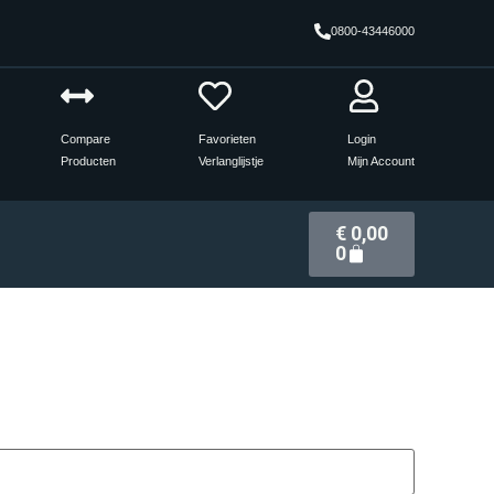
0800-43446000
Compare
Favorieten
Login
Producten
Verlanglijstje
Mijn Account
€
0,00
t
0