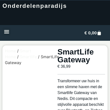
Onderdelenparadijs
€
0,00
Mijn account
SmartLife
Home
/
Smart
Home
/
Smartlife
/ SmartLife
Gateway
Gateway
€
36,99
Transformeer uw huis in
een slimme haven met de
Smartlife Gateway van
Nedis. Dit compacte en
stijlvolle apparaat beschikt